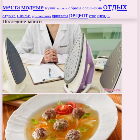
отдых
места
модные
мужик
образы
осень-зима
носить
рецепт
пляжи
тренды
отдыха
секс
приготовить
принципы
Последние записи