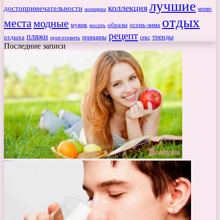
лучшие
коллекция
достопримечательности
меню
женщина
отдых
места
модные
мужик
образы
осень-зима
носить
рецепт
пляжи
тренды
отдыха
секс
приготовить
принципы
Последние записи