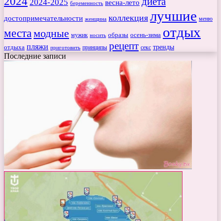
2024
диета
2024-2025
весна-лето
беременность
лучшие
коллекция
достопримечательности
меню
женщина
отдых
места
модные
мужик
образы
осень-зима
носить
рецепт
пляжи
тренды
отдыха
секс
приготовить
принципы
Последние записи