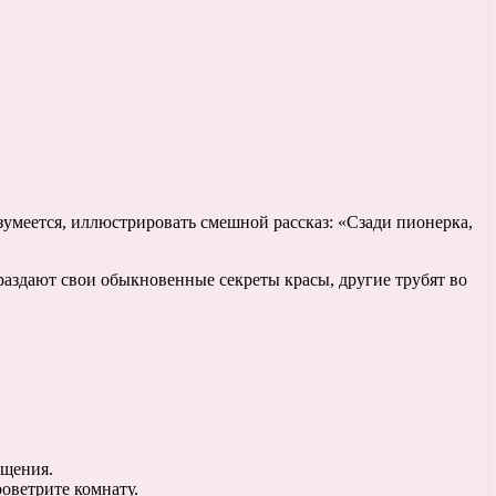
азумеется, иллюстрировать смешной рассказ: «Сзади пионерка,
раздают свои обыкновенные секреты красы, другие трубят во
ащения.
роветрите комнату.