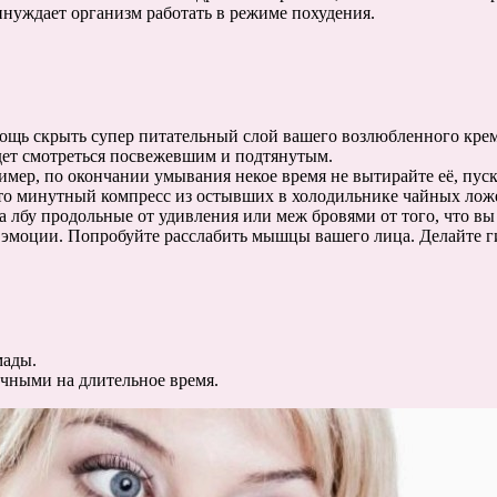
принуждает организм работать в режиме похудения.
щь скрыть супер питательный слой вашего возлюбленного крема
ет смотреться посвежевшим и подтянутым.
ер, по окончании умывания некое время не вытирайте её, пуск
, то минутный компресс из остывших в холодильнике чайных лож
а лбу продольные от удивления или меж бровями от того, что вы 
и эмоции. Попробуйте расслабить мышцы вашего лица. Делайте г
мады.
чными на длительное время.