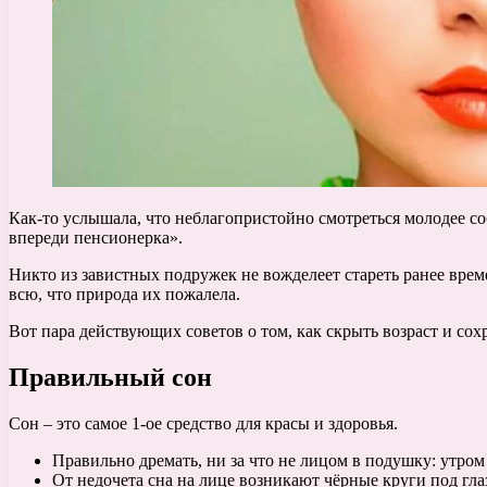
Как-то услышала, что неблагопристойно смотреться молодее соб
впереди пенсионерка».
Никто из завистных подружек не вожделеет стареть ранее вре
всю, что природа их пожалела.
Вот пара действующих советов о том, как скрыть возраст и сох
Правильный сон
Сон – это самое 1-ое средство для красы и здоровья.
Правильно дремать, ни за что не лицом в подушку: утро
От недочета сна на лице возникают чёрные круги под гла