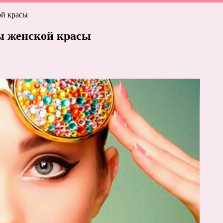
ой красы
ы женской красы