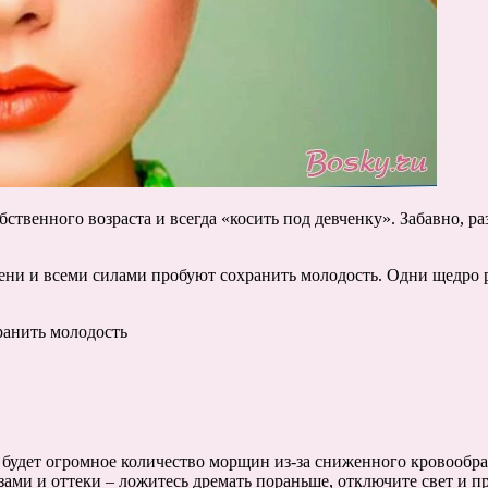
ственного возраста и всегда «косить под девченку». Забавно, р
мени и всеми силами пробуют сохранить молодость. Одни щедро 
ранить молодость
м будет огромное количество морщин из-за сниженного кровообр
зами и оттеки – ложитесь дремать пораньше, отключите свет и п