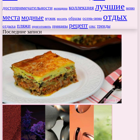
лучшие
коллекция
достопримечательности
меню
женщина
отдых
места
модные
мужик
образы
осень-зима
носить
рецепт
пляжи
тренды
отдыха
секс
приготовить
принципы
Последние записи