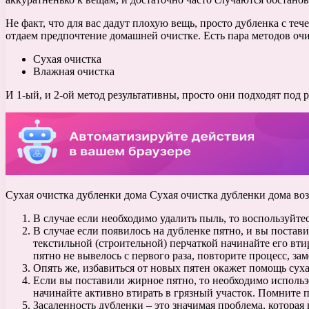
Не факт, что для вас дадут плохую вещь, просто дубленка с те
отдаем предпочтение домашней очистке. Есть пара методов оч
Сухая очистка
Влажная очистка
И 1-ый, и 2-ой метод результативны, просто они подходят под 
Сухая очистка дубленки дома Сухая очистка дубленки дома возм
В случае если необходимо удалить пыль, то воспользуйт
В случае если появилось на дубленке пятно, и вы постави
текстильной (строительной) перчаткой начинайте его вти
пятно не вывелось с первого раза, повторите процесс, за
Опять же, избавиться от новых пятен окажет помощь сухая
Если вы поставили жирное пятно, то необходимо использо
начинайте активно втирать в грязный участок. Помните 
Засаленность дубленки – это значимая проблема, которая 