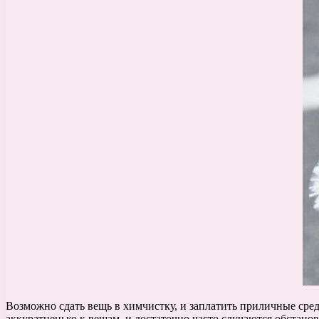
Возможно сдать вещь в химчистку, и заплатить приличные средс
аккуратненько к вещам, и достаточно часто случаются обстановке