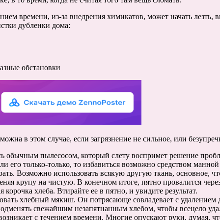
чением времени, из-за внедрения химикатов, может начать лезть, 
истки дубленки дома:
разные обстановки
ожна в этом случае, если загрязнение не сильное, или безупреч
есь обычным пылесосом, который слету воспримет решение пробл
ли его только-только, то избавиться возможно средством манной
рать. Возможно использовать всякую другую ткань, основное, что
меняя крупу на чистую. В конечном итоге, пятно провалится чере
 корочка хлеба. Втирайте ее в пятно, и увидите результат.
вать хлебный мякиш. Он потрясающе совладевает с удалением дл
подменять свежайшим незапятнанным хлебом, чтобы всецело уда
возникает с течением времени. Многие опускают руки, думая, что