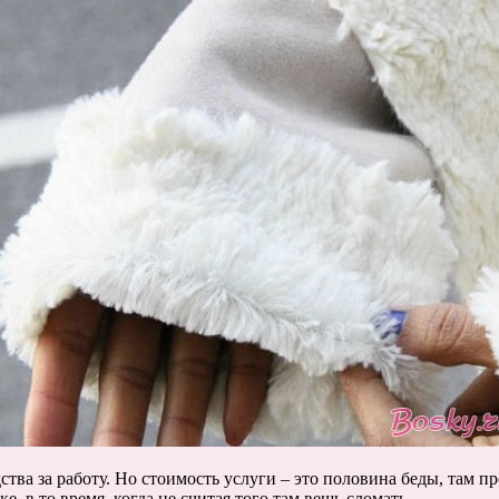
тва за работу. Но стоимость услуги – это половина беды, там п
, в то время, когда не считая того там вещь сломать.