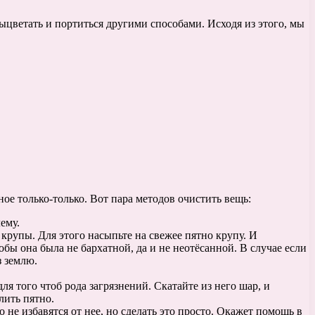
выцветать и портиться другими способами. Исходя из этого, мы
ное только-только. Вот пара методов очистить вещь:
ему.
 крупы. Для этого насыпьте на свежее пятно крупу. И
бы она была не бархатной, да и не неотёсанной. В случае если
з землю.
я того чтоб рода загрязнений. Скатайте из него шар, и
лить пятно.
 не избавятся от нее, но сделать это просто. Окажет помощь в