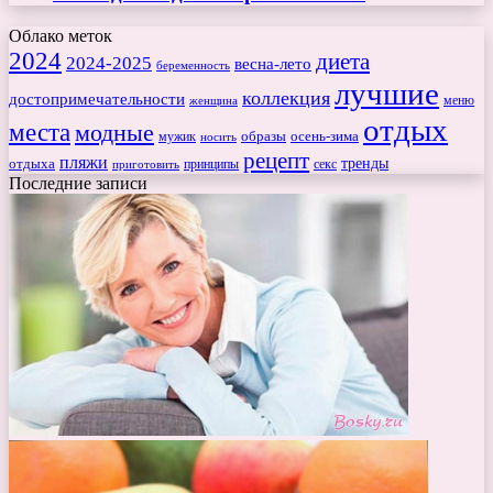
Облако меток
2024
диета
2024-2025
весна-лето
беременность
лучшие
коллекция
достопримечательности
меню
женщина
отдых
места
модные
мужик
образы
осень-зима
носить
рецепт
пляжи
тренды
отдыха
секс
приготовить
принципы
Последние записи