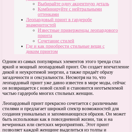
Выбирайте одну акцентную деталь
Комбинируйте с нейтральными
оттенками
Леопардовый принт в гардеробе
знаменитостей
Известные приверженцы леопардового
принта
Сочетание стилей
Где и как приобрести стильные вещи с
диким принтом
Одним из самых популярных элементов этого тренда стал
яркий и мощный леопардовый принт. Он создает впечатление
дикой и неукротимой энергии, а также придаёт образу
загадочности и сексуальности. Несмотря на то, что
леопардовый принт уже давно известен в мире моды, сейчас
он возвращается с новой силой и становится неотъемлемой
частью гардероба многих стильных женщин.
Леопардовый принт прекрасно сочетается с различными
стилями и предлагает широкий спектр возможностей для
создания уникальных и запоминающихся образов. Он может
быть использован как в повседневной жизни, так и на
вечеринках или светских мероприятиях. Этот принт
позволяет каждой женщине выделиться из толпы и