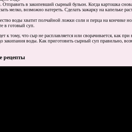
. Отправить в закипевший сырный бульон. Когда картошка снова 
зать мелко, возможно натереть. Сделать зажарку на капельке рас
чество воды хватит полчайной ложки соли и перца на кончике но
е в готовый суп.
ет к тому, что сыр не расплавляется или сворачивается, как при
 до закипания воды. Как приготовить сырный суп правильно, воз
 рецепты