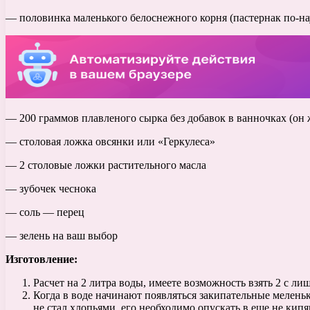
— половинка маленького белоснежного корня (пастернак по-н
— 200 граммов плавленого сырка без добавок в ванночках (он 
— столовая ложка овсянки или «Геркулеса»
— 2 столовые ложки растительного масла
— зубочек чеснока
— соль — перец
— зелень на ваш выбор
Изготовление:
Расчет на 2 литра воды, имеете возможность взять 2 с ли
Когда в воде начинают появляться закипательные мелень
не стал хлопьями, его необходимо опускать в еще не кип