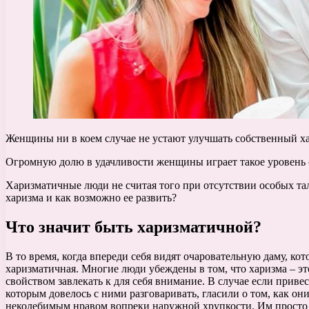
Женщины ни в коем случае не устают улучшать собственный ха
Огромную долю в удачливости женщины играет такое уровень с
Харизматичные люди не считая того при отсутствии особых та
харизма и как возможно ее развить?
Что значит быть харизматичной?
В то время, когда впереди себя видят очаровательную даму, к
харизматичная. Многие люди убеждены в том, что харизма – эт
свойством завлекать к для себя внимание. В случае если прив
которым довелось с ними разговаривать, гласили о том, как о
неколебимым нравом вопреки наружной хрупкости. Им просто в