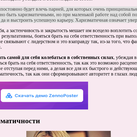
 постоянно будет влечь парней, для которых очень принципиаль
о быть харизматичными, но при маленькой работе над собой пол
 да и выстроить успешную карьеру. Харизматичная означает увер
бя, а застенчивость и закрытость мешает им всецело воплотить
результативны, бояться брать на себя ответственность при выпо
связывают с лидерством и это взаправду так, из-за того, что ф
.
ать самой для себя колебаться в собственных силах
, убеждая в
ться брать на себя ответственность, так как это возможно расцене
е отступая перед ними, а делая все для их быстрого и действую
зматичность, так как они сформировывают авторитет в глазах люд
зматичности