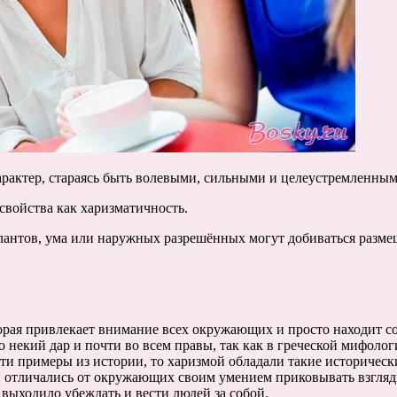
рактер, стараясь быть волевыми, сильными и целеустремленным
войства как харизматичность.
лантов, ума или наружных разрешённых могут добиваться размещ
оторая привлекает внимание всех окружающих и просто находит с
о некий дар и почти во всем правы, так как в греческой мифол
ести примеры из истории, то харизмой обладали такие историчес
ни отличались от окружающих своим умением приковывать взгляд
ыходило убеждать и вести людей за собой.