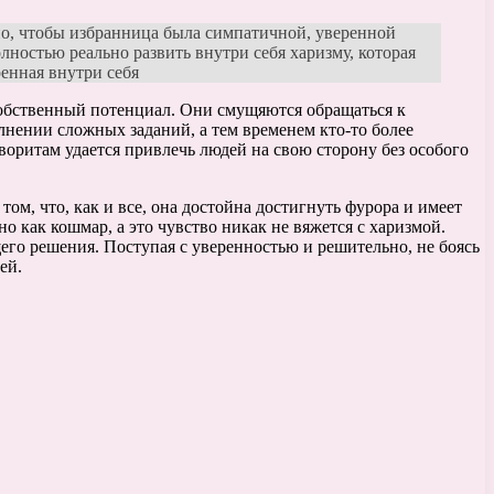
но, чтобы избранница была симпатичной, уверенной
ностью реально развить внутри себя харизму, которая
енная внутри себя
 собственный потенциал. Они смущяются обращаться к
лнении сложных заданий, а тем временем кто-то более
аворитам удается привлечь людей на свою сторону без особого
 том, что, как и все, она достойна достигнуть фурора и имеет
но как кошмар, а это чувство никак не вяжется с харизмой.
щего решения. Поступая с уверенностью и решительно, не боясь
ей.