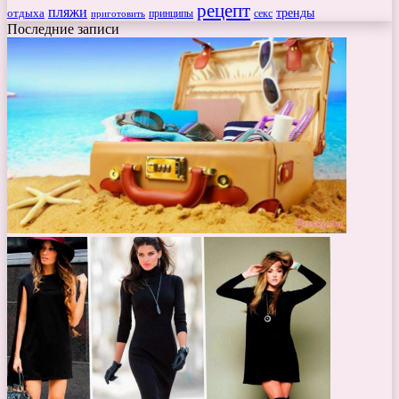
рецепт
пляжи
тренды
отдыха
секс
приготовить
принципы
Последние записи