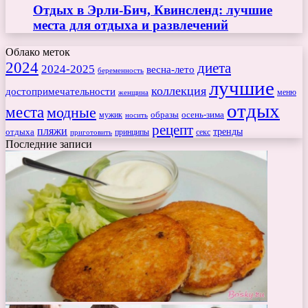
Отдых в Эрли-Бич, Квинсленд: лучшие
места для отдыха и развлечений
Облако меток
2024
диета
2024-2025
весна-лето
беременность
лучшие
коллекция
достопримечательности
меню
женщина
отдых
места
модные
мужик
образы
осень-зима
носить
рецепт
пляжи
тренды
отдыха
секс
приготовить
принципы
Последние записи