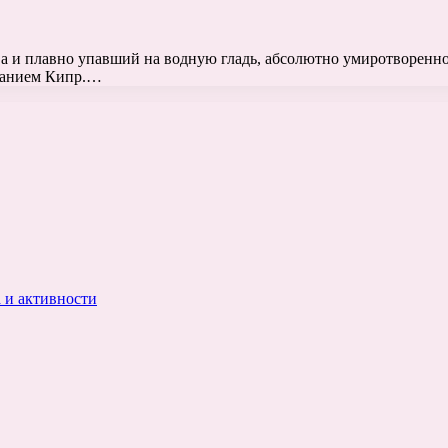
а и плавно упавший на водную гладь, абсолютно умиротворенно 
ванием Кипр.…
 и активности