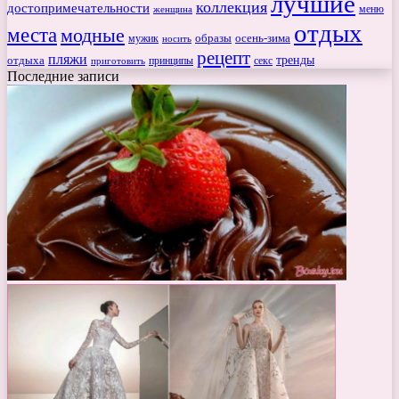
лучшие
коллекция
достопримечательности
меню
женщина
отдых
места
модные
мужик
образы
осень-зима
носить
рецепт
пляжи
тренды
отдыха
секс
приготовить
принципы
Последние записи