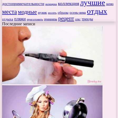
лучшие
коллекция
достопримечательности
меню
женщина
отдых
места
модные
мужик
образы
осень-зима
носить
рецепт
пляжи
тренды
отдыха
секс
приготовить
принципы
Последние записи