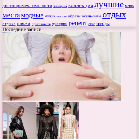
лучшие
коллекция
достопримечательности
меню
женщина
отдых
места
модные
мужик
образы
осень-зима
носить
рецепт
пляжи
тренды
отдыха
секс
приготовить
принципы
Последние записи