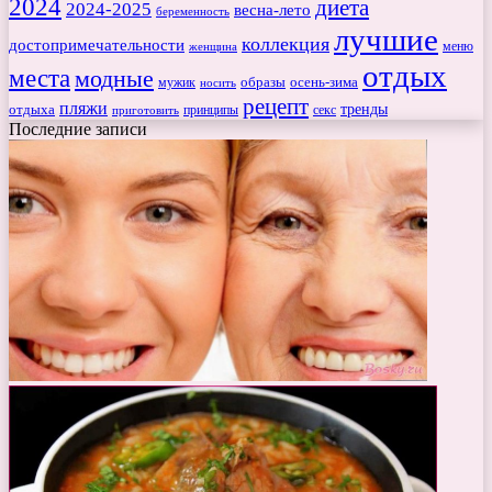
2024
диета
2024-2025
весна-лето
беременность
лучшие
коллекция
достопримечательности
меню
женщина
отдых
места
модные
мужик
образы
осень-зима
носить
рецепт
пляжи
тренды
отдыха
секс
приготовить
принципы
Последние записи