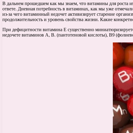
В дальнем прошедшем как мы знаем, что витамины для роста 
ответе. Дневная потребность в витаминах, как мы уже отмечал
из-за чего витаминный недочет активизирует старение организ
продолжительность и уровень свойства жизни. Какие конкрет
При дефицитности витамина Е существенно миниатюризируется
недочете витаминов А, В. (пантотеновой кислоты), В9 (фолие