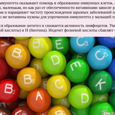
иммунитета оказывают помощь в образовании иммунных клеток,
и, маленькая, но как раз от обеспеченности витаминами зависят
ма и наращивает частоту происхождения заразных заболеваний и
но же витамины нужны для упрочнения иммунитета у малышей и
 образование антител и снижается активность лимфоцитов. Уме
вой кислоты) и Н (биотина). Недочет фолиевой кислоты сбавляе