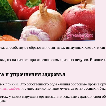
а, способствуют образованию антител, иммунных клеток, и сиг
ья, их назначают при лечении самых разных недугов. В конце 
а и упрочнения здоровья
х причин. Это собственного рода «линия обороны» против брута
низм слабеет
и существенно почаще мучается от вирусных и бакт
еток, у каких нарушена организация и каковые утратили свои о
рака.