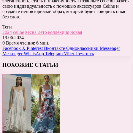
элегантность, стиль и практичность. Позвольте себе выразить
свою индивидуальность с помощью аксессуаров Celine и
создайте неповторимый образ, который будет говорить о вас
без слов.
Теги
2024
celine
весна-лето
коллекция
новая
19.06.2024
0
Время чтения: 6 мин.
Facebook
X
Pinterest
Вконтакте
Одноклассники
Messenger
Messenger
WhatsApp
Telegram
Viber
Печатать
ПОХОЖИЕ СТАТЬИ