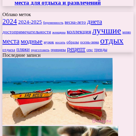
места для отдыха и развлечений
Облако меток
2024
диета
2024-2025
весна-лето
беременность
лучшие
коллекция
достопримечательности
меню
женщина
отдых
места
модные
мужик
образы
осень-зима
носить
рецепт
пляжи
тренды
отдыха
секс
приготовить
принципы
Последние записи