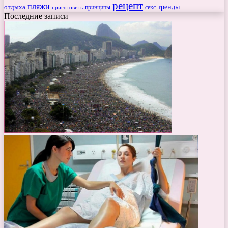
рецепт
пляжи
тренды
отдыха
секс
приготовить
принципы
Последние записи