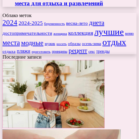
места для отдыха и развлечений
Облако меток
2024
диета
2024-2025
весна-лето
беременность
лучшие
коллекция
достопримечательности
меню
женщина
отдых
места
модные
мужик
образы
осень-зима
носить
рецепт
пляжи
тренды
отдыха
секс
приготовить
принципы
Последние записи